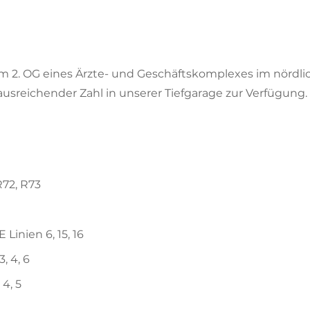
im 2. OG eines Ärzte- und Geschäftskomplexes im nördl
ausreichender Zahl in unserer Tiefgarage zur Verfügung.
R72, R73
inien 6, 15, 16
, 4, 6
 4, 5